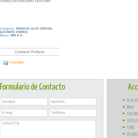
VIDRIO) RASTROJERO 1970/1980
Categoría:
MANIJAS ALZA CRISTAL
(LEVANTA VIDRIO)
Marca:
IMH S.A.
Comparar Producto
Consultar
Formulario de Contacto
Acc
ALFA 
BMW
CHEVR
CRYSLE
FORD
HYUND