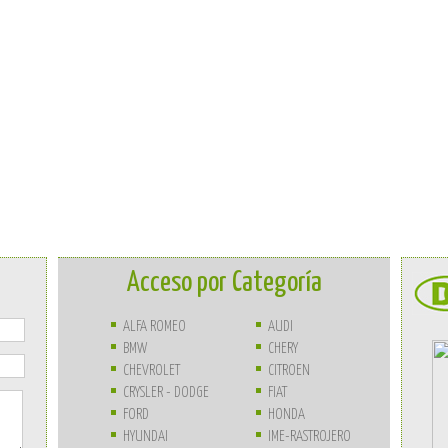
Acceso por Categoría
ALFA ROMEO
AUDI
BMW
CHERY
CHEVROLET
CITROEN
CRYSLER - DODGE
FIAT
FORD
HONDA
HYUNDAI
IME-RASTROJERO