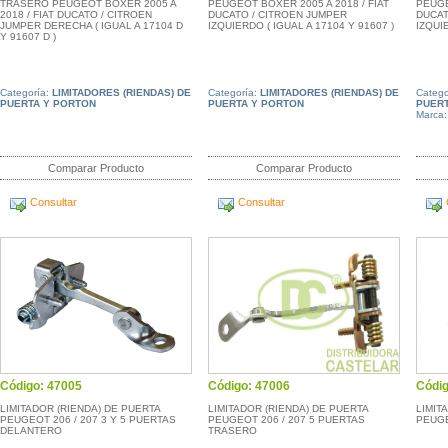
TRASERO PEUGEOT BOXER 2005 A
PEUGEOT BOXER 2005 A 2018 / FIAT
PEUGE
2018 / FIAT DUCATO / CITROEN
DUCATO / CITROEN JUMPER
DUCAT
JUMPER DERECHA ( IGUAL A 17104 D
IZQUIERDO ( IGUAL A 17104 Y 91607 )
IZQUIE
Y 91607 D )
Categoría:
LIMITADORES (RIENDAS) DE
Categoría:
LIMITADORES (RIENDAS) DE
Catego
PUERTA Y PORTON
PUERTA Y PORTON
PUERT
Marca
Comparar Producto
Comparar Producto
Consultar
Consultar
Código: 47005
Código: 47006
Códig
LIMITADOR (RIENDA) DE PUERTA
LIMITADOR (RIENDA) DE PUERTA
LIMIT
PEUGEOT 206 / 207 3 Y 5 PUERTAS
PEUGEOT 206 / 207 5 PUERTAS
PEUG
DELANTERO
TRASERO