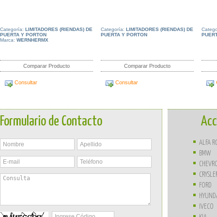
Categoría:
LIMITADORES (RIENDAS) DE
Categoría:
LIMITADORES (RIENDAS) DE
Catego
PUERTA Y PORTON
PUERTA Y PORTON
PUERT
Marca:
WERNHERMX
Comparar Producto
Comparar Producto
Consultar
Consultar
Formulario de Contacto
Acc
ALFA 
BMW
CHEVR
CRYSLE
FORD
HYUND
IVECO