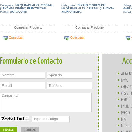
Categoría:
MAQUINAS ALZA CRISTAL
Categoría:
REPARACIONES DE
Catego
(LEVANTA VIDRIO) ELECTRICAS
MAQUINAS ALZA CRISTAL (LEVANTA
MANUA
Marca:
AUTOCONS
VIDRIO) ELEC.
Marca
Comparar Producto
Comparar Producto
Consultar
Consultar
Formulario de Contacto
Acc
ALFA 
BMW
CHEVR
CRYSLE
FORD
HYUND
IVECO
KIA
MITSUB