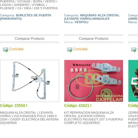
PUERTAS / VOYAGE / BORA / VENTO /
LOGAN / SANDERO / SYMBOL /
FLUENCE / C4 / IDEA / 208 5 PUERTAS
Categoría:
BURLETES DE PUERTA
Categoría:
MAQUINAS ALZA CRISTAL
Catego
(PARAVIENTO)
(LEVANTA VIDRIO) MANUALES
(ABRE
Marca:
VESPOLI
Marca
Comparar Producto
Comparar Producto
Consultar
Consultar
Código: 33550 I
Código: 43021 I
Códig
MAQUINA ALZA CRISTAL ( LEVANTA
KIT REPARACION MAQUINA ALZA
CERRA
VIDRIO ) VOLKSWAGEN POLO 1996 A
CRISTAL (LEVANTA VIDRIO)
VOLK
2009 / CADDY ELECTRICA DELANTERA
ELECTRICO PEUGEOT 207 3 PUERTAS
PUERT
IZQUIERDA
COMPLETO IZQUIERDO
MANUA
ELECT