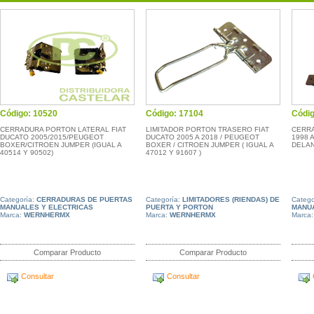
Código: 10520
Código: 17104
Códig
CERRADURA PORTON LATERAL FIAT
LIMITADOR PORTON TRASERO FIAT
CERR
DUCATO 2005/2015/PEUGEOT
DUCATO 2005 A 2018 / PEUGEOT
1998 
BOXER/CITROEN JUMPER (IGUAL A
BOXER / CITROEN JUMPER ( IGUAL A
DELA
40514 Y 90502)
47012 Y 91607 )
Categoría:
CERRADURAS DE PUERTAS
Categoría:
LIMITADORES (RIENDAS) DE
Catego
MANUALES Y ELECTRICAS
PUERTA Y PORTON
MANUA
Marca:
WERNHERMX
Marca:
WERNHERMX
Marca
Comparar Producto
Comparar Producto
Consultar
Consultar