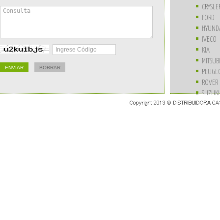
CRYSLE
FORD
HYUND
IVECO
KIA
MITSUB
PEUGE
ROVER
SUZUKI
UNIVE