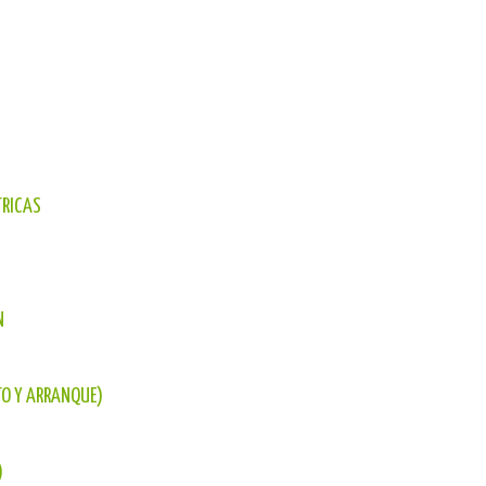
TRICAS
N
TO Y ARRANQUE)
)