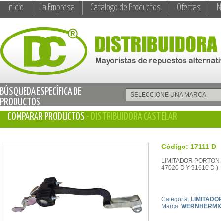
Inicio
La Empresa
Catalogo de Productos
Ofertas
N
BÚSQUEDA ESPECÍFICA DE
PRODUCTOS
COMPARAR PRODUCTOS
- DISTRIBUIDORA CASTELAR
Código: 17111 D
LIMITADOR PORTON 
47020 D Y 91610 D )
Categoría:
LIMITADO
Marca:
WERNHERMX